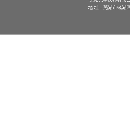
地 址：芜湖市镜湖区