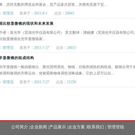
来，历经无数的博览会和展会，其产品多次获奖，并拥有其旗下安...
：
管理员
发表于：
2011-9-1
点击：
20843
国比较显微镜的现状和未来发展
作者：袁光华（芜湖光学仪器有限公司） 英文翻译：潘丽娜（芜湖光学仪器有限公司） （
比较显微镜在光学显微镜家...
：
管理员
发表于：
2011-7-27
点击：
24015
学显微镜的组成结构
光学显微镜一般由载物台、聚光照明系统、物镜，目镜和调焦机构组成。载物台用于
粗调和微调的升降运动，使被观察物体调焦清晰成象。它的上层可以在...
：
管理员
发表于：
2011-7-27
点击：
21250
公司简介
|
企业新闻
|
产品展示
|
企业方案
|
联系我们
|
管理登陆